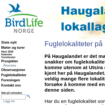
Fuglelokaliteter p
Siste nytt
Møter og turer
Høst 2026
Kalender
På Haugalandet er det ma
Turreferater
snakker om fuglekokalite
Prosjekter
Åkerriske
komme utenom at Utsira e
Observasjoner
kjent her på Haugalandet.
Fuglelokaliteter
veldig mange flere lokalite
Foreningen
forsøke å komme med en o
Kontakt oss
denne siden.
Søk på nettsiden
Har du en fuglelokalitet s
Logg inn